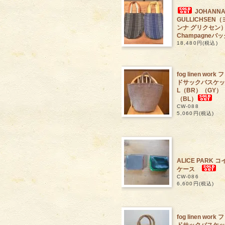
JOHANN
GULLICHSEN
ンナ グリクセン
Champagneバッ
18,480円(税込)
fog linen work
ドサックバスケッ
L（BR）（GY）
（BL）
CW-088
5,060円(税込)
ALICE PARK コ
ケース
CW-086
6,600円(税込)
fog linen work