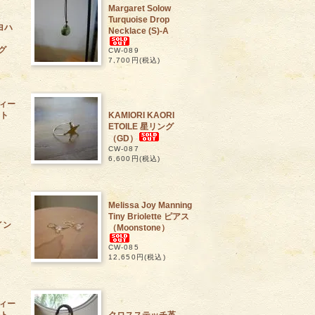
Margaret Solow
A
Turquoise Drop
（ヨハ
Necklace (S)-A
）
グ
CW-089
7,700円(税込)
 フィー
ト
KAMIORI KAORI
ETOILE 星リング
（GD）
CW-087
6,600円(税込)
Melissa Joy Manning
Tiny Briolette ピアス
イン
（Moonstone）
CW-085
12,650円(税込)
 フィー