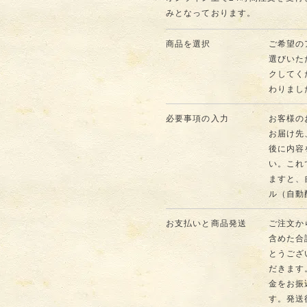
みとなっております。
商品を選択
ご希望の
選びいた
クしてく
わりまし
必要事項の入力
お客様の
お届け先
後に内容
い。これ
ますと、
ル（自動
お支払いと商品発送
ご注文か
含めた合
とうござ
だきます
金をお振
す。発送