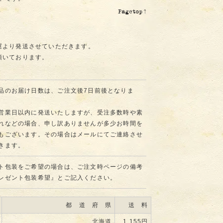
運より発送させていただきます。
頂いております。
品のお届け日数は、ご注文後7日前後となりま
営業日以内に発送いたしますが、受注多数時や素
れなどの場合、申し訳ありませんが多少お時間を
もございます。その場合はメールにてご連絡させ
きます。
ト包装をご希望の場合は、ご注文時ページの備考
レゼント包装希望』とご記入ください。
都 道 府 県
送 料
北海道
1,155円