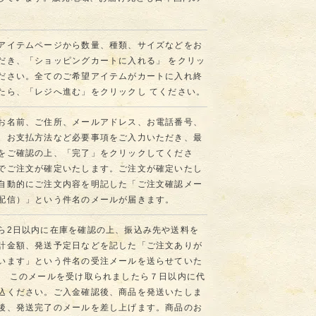
アイテムページから数量、種類、サイズなどをお
だき、「ショッピングカートに入れる」 をクリッ
ださい。全てのご希望アイテムがカートに入れ終
たら、「レジへ進む」をクリックし てください。
お名前、ご住所、メールアドレス、お電話番号、
、お支払方法など必要事項をご入力いただき、最
をご確認の上、「完了」をクリックしてくださ
でご注文が確定いたします。ご注文が確定いたし
自動的にご注文内容を明記した「ご注文確認メー
配信）」という件名のメールが届きます。
ら2日以内に在庫を確認の上、振込み先や送料を
計金額、発送予定日などを記した「ご注文ありが
います」という件名の受注メールを送らせていた
。 このメールを受け取られましたら７日以内に代
込ください。ご入金確認後、商品を発送いたしま
後、発送完了のメールを差し上げます。商品のお