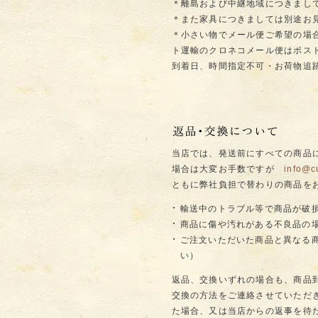
＊離島および中継地域につきまし
＊また家具につきましては別途お
＊小さい物でメール便ご希望の場
ト運輸のクロネコメール便はポス
到着日、時間指定不可・お荷物追
当店では、発送前にすべての商品
場合は大変お手数ですが
info@c
ともに弊社負担で替わりの商品を
輸送中のトラブル等で商品が破
商品に傷や汚れがある不良品の
ご注文いただいた商品と異なる
い）
返品、交換いずれの場合も、商品
交換の方法をご連絡させていただ
た場合、又は当店からの返事を待