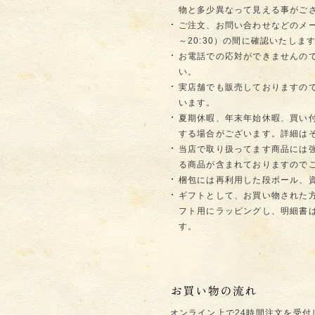
物と多少異なって見える事がご
ご注文、お問い合わせなどのメー
～20:30）の間に確認いたし
お電話での応対ができませんの
い。
実店舗でも販売しておりますの
います。
夏期休暇、年末年始休暇、買い
する場合がございます。詳細は
当店で取り扱ってます商品には
る商品が含まれておりますので
梱包には再利用した段ボール、
ギフトとして、お買い物された
フト用にラッピングし、明細書
す。
オンライン上で24時間注文を受