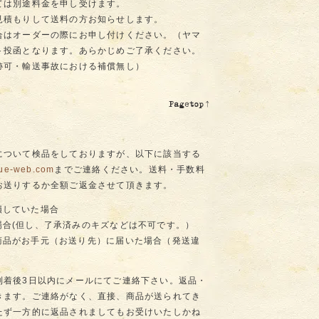
ては別途料金を申し受けます。
見積もりして送料の方お知らせします。
合はオーダーの際にお申し付けください。（ヤマ
ト投函となります。あらかじめご了承ください。
跡可・輸送事故における補償無し）
について検品をしておりますが、以下に該当する
ue-web.com
までご連絡ください。送料・手数料
お送りするか全額ご返金させて頂きます。
損していた場合
場合(但し、了承済みのキズなどは不可です。）
商品がお手元（お送り先）に届いた場合（発送違
到着後3日以内にメールにてご連絡下さい。返品・
きます。ご連絡がなく、直接、商品が送られてき
たず一方的に返品されましてもお受けいたしかね