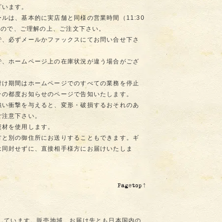
ざいます。
ルは、基本的に実店舗と同様の営業時間（11:30
ますので、ご理解の上、ご注文下さい。
で、必ずメールかファックスにてお問い合せ下さ
で、ホームページ上の在庫状況が違う場合がござ
付け期間はホームページでのすべての業務を停止
その都度お知らせのページで告知いたします。
強い衝撃を与えると、変形・破損するおそれのあ
ご注意下さい。
資材を使用します。
方と別の御住所にお送りすることもできます。ギ
は同封せずに、直接相手様方にお届けいたしま
付しています。販売地域、お届け先とも日本国内の