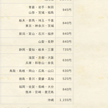
青森・岩手・秋田
945円
山形・宮城・福島
栃木・群馬・埼玉・千葉
840円
東京・神奈川・茨城
新潟・富山・石川・福井
840円
山梨・長野
840円
静岡・愛知・岐阜・三重
735円
滋賀・京都・大阪
630円
兵庫・和歌山・奈良
鳥取・島根・岡山・広島・山口
630円
徳島・香川・愛媛・高知
525円
福岡・佐賀・長崎・大分
840円
熊本・宮崎・鹿児島
沖縄
1,155円