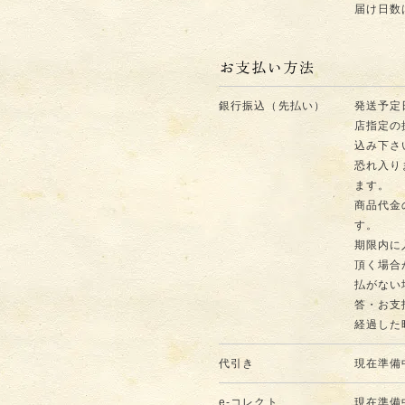
届け日数
銀行振込（先払い）
発送予定
店指定の
込み下さ
恐れ入り
ます。
商品代金
す。
期限内に
頂く場合
払がない
答・お支
経過した
代引き
現在準備
e-コレクト
現在準備