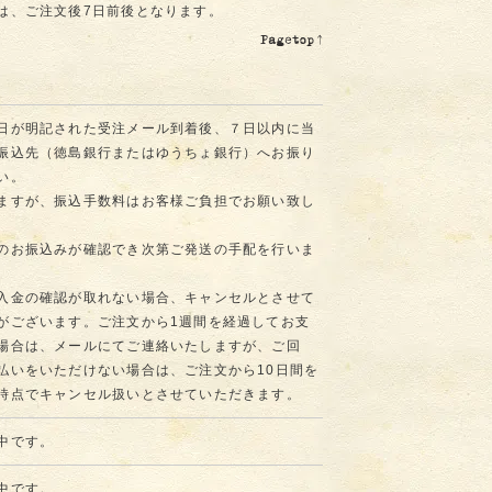
は、ご注文後7日前後となります。
日が明記された受注メール到着後、７日以内に当
振込先（徳島銀行またはゆうちょ銀行）へお振り
い。
ますが、振込手数料はお客様ご負担でお願い致し
のお振込みが確認でき次第ご発送の手配を行いま
入金の確認が取れない場合、キャンセルとさせて
がございます。ご注文から1週間を経過してお支
場合は、メールにてご連絡いたしますが、ご回
払いをいただけない場合は、ご注文から10日間を
時点でキャンセル扱いとさせていただきます。
中です。
中です。