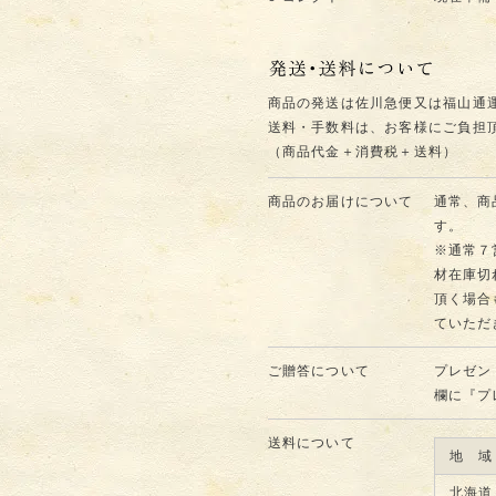
商品の発送は佐川急便又は福山通
送料・手数料は、お客様にご負担
（商品代金＋消費税＋送料）
商品のお届けについて
通常、商
す。
※通常７
材在庫切
頂く場合
ていただ
ご贈答について
プレゼン
欄に『プ
送料について
地 域
北海道