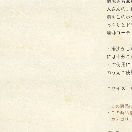
清潔さも兼
人さんの手
湯をこのポ
っくりとド
琺瑯コーテ
・湯沸かし
には十分ご
・ご使用に
のうえご使
＊サイズ 底の
・
この商品
・
この商品
・
カテゴリ