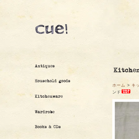
ホーム
>
キ
ンド