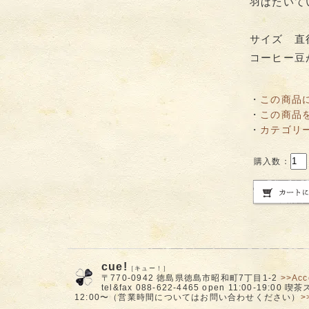
羽ばたいて
サイズ 直径 
コーヒー豆
・
この商品
・
この商品
・
カテゴリ
購入数：
cue!
［キュー！］
〒770-0942 徳島県徳島市昭和町7丁目1-2
>>Acc
tel&fax 088-622-4465 open 11:00-19:00
12:00〜（営業時間についてはお問い合わせください）
>