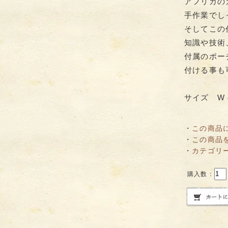
アフリカの
手作業でし
そしてこの
知識や技術
付属のポー
付ける事も
サイズ W 4
・
この商品
・
この商品
・
カテゴリ
購入数：