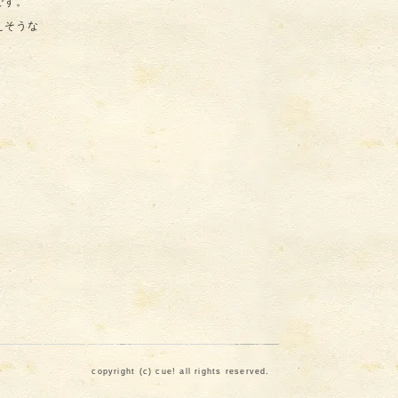
です。
えそうな
る
copyright (c) cue! all rights reserved.