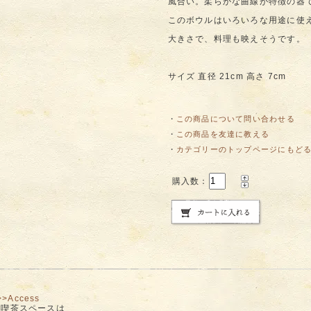
風合い。柔らかな曲線が特徴の器
このボウルはいろいろな用途に使
大きさで、料理も映えそうです。
サイズ 直径 21cm 高さ 7cm
・
この商品について問い合わせる
・
この商品を友達に教える
・
カテゴリーのトップページにもど
購入数：
>>Access
9:00 喫茶スペースは