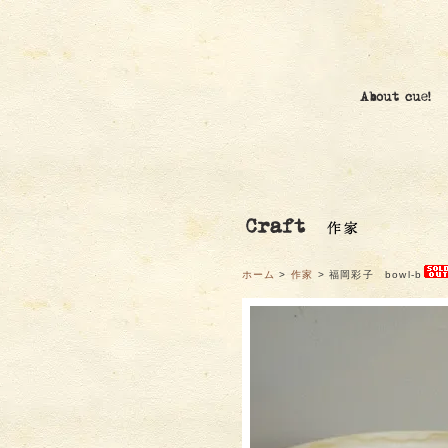
ホーム
>
作家
> 福岡彩子 bowl-b