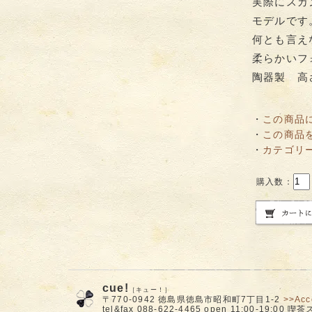
実際にスカ
モデルです
何とも言え
柔らかいフ
陶器製 高さ 
・
この商品
・
この商品
・
カテゴリ
購入数：
cue!
［キュー！］
〒770-0942 徳島県徳島市昭和町7丁目1-2
>>Acc
tel&fax 088-622-4465 open 11:00-19:00