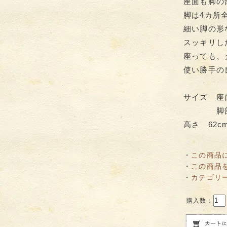
座面も脚の
脚は4カ所
細い脚の形
スッキリし
座っても、
使い勝手の
サイズ 座
脚部分 幅
高さ 62c
・
この商品
・
この商品
・
カテゴリ
購入数：